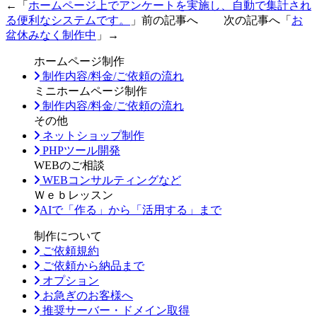
←「
ホームページ上でアンケートを実施し、自動で集計され
る便利なシステムです。
」前の記事へ 次の記事へ「
お
盆休みなく制作中
」→
ホームページ制作
制作内容/料金/ご依頼の流れ
ミニホームページ制作
制作内容/料金/ご依頼の流れ
その他
ネットショップ制作
PHPツール開発
WEBのご相談
WEBコンサルティングなど
Ｗｅｂレッスン
AIで「作る」から「活用する」まで
制作について
ご依頼規約
ご依頼から納品まで
オプション
お急ぎのお客様へ
推奨サーバー・ドメイン取得