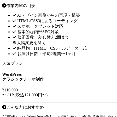
作業内容の目安
AIデザイン画像からの再現・構築
HTML/CSS3によるコーディング
スマホ・タブレット対応
基本的な内部SEO対策
修正回数：差し替え2回まで
※大幅変更を除く
納品物：HTML・CSS・JSデータ一式
お届け日数：平均2週間〜1ヶ月
人気プラン
WordPress
クラシックテーマ制作
¥
110,000
〜 / 1P (税込121,000円〜)
こんな方におすすめ
AIデザインをWordPress化し、お知らせをご自身で更新したい