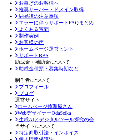
お急ぎのお客様へ
推奨サーバー・ドメイン取得
納品後の注意事項
エラーに伴うサポートFAQまとめ
よくある質問
制作実例
お客様の声
ホームページ運営ヒント
サポートBBS
助成金・補助金について
助成金種類・募集時期など
制作者について
プロフィール
ブログ
運営サイト
ホームぺージ修理屋さん
WebデザイナーOdaSeika
生成AIとデジタルツール探究の会
当サイトについて
特定商取引法・インボイス
個人情報保護法