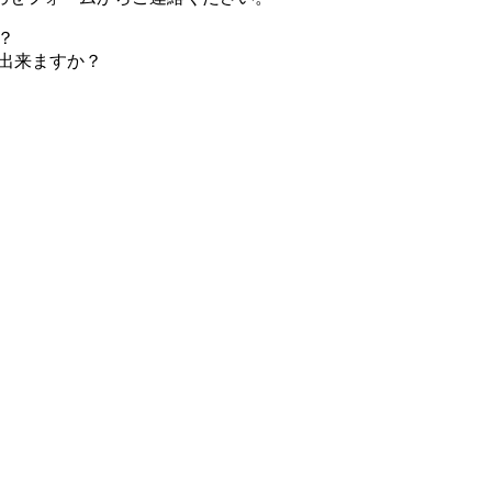
？
出来ますか？