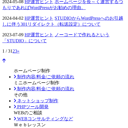
2024-05-08
HP運営ヒント
ホームページを長～く運営するつ
もりであればWordPressがお勧めの理由。
2024-04-02
HP運営ヒント
STUDIOからWordPressへのお引越
しに伴う301リダイレクト（転送設定）について
2023-07-09
HP運営ヒント
ノーコードで作れるという
「STUDIO」について
1 / 3
1
2
3
»
ホームページ制作
制作内容/料金/ご依頼の流れ
ミニホームページ制作
制作内容/料金/ご依頼の流れ
その他
ネットショップ制作
PHPツール開発
WEBのご相談
WEBコンサルティングなど
Ｗｅｂレッスン