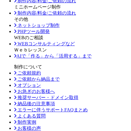
制作内容/料金/ご依頼の流れ
ミニホームページ制作
制作内容/料金/ご依頼の流れ
その他
ネットショップ制作
PHPツール開発
WEBのご相談
WEBコンサルティングなど
Ｗｅｂレッスン
AIで「作る」から「活用する」まで
制作について
ご依頼規約
ご依頼から納品まで
オプション
お急ぎのお客様へ
推奨サーバー・ドメイン取得
納品後の注意事項
エラーに伴うサポートFAQまとめ
よくある質問
制作実例
お客様の声