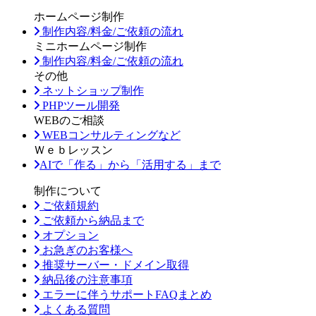
ホームページ制作
制作内容/料金/ご依頼の流れ
ミニホームページ制作
制作内容/料金/ご依頼の流れ
その他
ネットショップ制作
PHPツール開発
WEBのご相談
WEBコンサルティングなど
Ｗｅｂレッスン
AIで「作る」から「活用する」まで
制作について
ご依頼規約
ご依頼から納品まで
オプション
お急ぎのお客様へ
推奨サーバー・ドメイン取得
納品後の注意事項
エラーに伴うサポートFAQまとめ
よくある質問