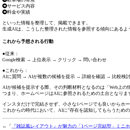
サービス内容
料金や実績
といった情報を整理して、掲載できます。
生成AIは、こうした整理された情報を参照する傾向
にあるよ
これから予想される行動
●従来：
Google検索 → 上位表示 → クリック → 問い合わせ
●これから：
AIに質問 → AIが複数の候補を提示 → 詳細を確認 → 比較検
AIが候補を提示する際、その判断材料となるのは「Web上の
つまり、
ホームページはAIに参照されるための土台
となりま
インスタだけで完結させず、小さな1ページでも良いからホ
これからの時代において、AIに”存在を認知してもらうため
←「
『雑誌風レイアウト』が魅力の「1ページ完結型」ミニ