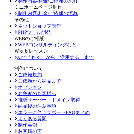
制作内容/料金/ご依頼の流れ
ミニホームページ制作
制作内容/料金/ご依頼の流れ
その他
ネットショップ制作
PHPツール開発
WEBのご相談
WEBコンサルティングなど
Ｗｅｂレッスン
AIで「作る」から「活用する」まで
制作について
ご依頼規約
ご依頼から納品まで
オプション
お急ぎのお客様へ
推奨サーバー・ドメイン取得
納品後の注意事項
エラーに伴うサポートFAQまとめ
よくある質問
制作実例
お客様の声