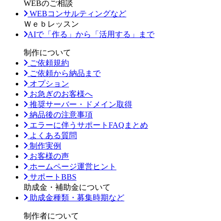
WEBのご相談
WEBコンサルティングなど
Ｗｅｂレッスン
AIで「作る」から「活用する」まで
制作について
ご依頼規約
ご依頼から納品まで
オプション
お急ぎのお客様へ
推奨サーバー・ドメイン取得
納品後の注意事項
エラーに伴うサポートFAQまとめ
よくある質問
制作実例
お客様の声
ホームページ運営ヒント
サポートBBS
助成金・補助金について
助成金種類・募集時期など
制作者について