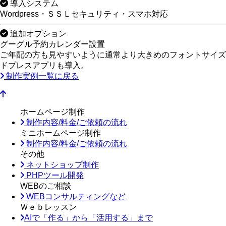
導入システム
Wordpress・ＳＳＬセキュリティ・スマホ対応
追加オプション
グーグル予約カレンダー設置
ご年配の方も見やすいように通常より大きめのフォントサイズ
ドプレスアプリも導入。
制作実例一覧に戻る
ホームページ制作
制作内容/料金/ご依頼の流れ
ミニホームページ制作
制作内容/料金/ご依頼の流れ
その他
ネットショップ制作
PHPツール開発
WEBのご相談
WEBコンサルティングなど
Ｗｅｂレッスン
AIで「作る」から「活用する」まで