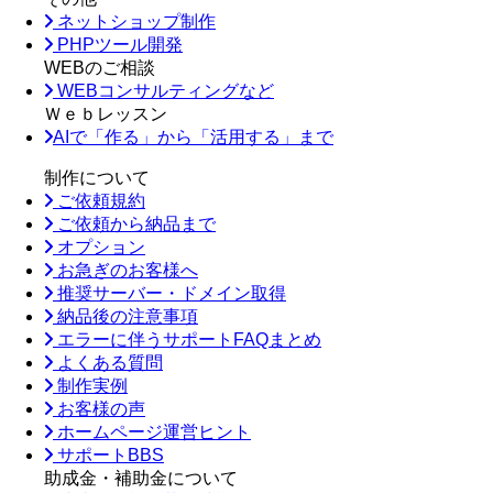
ネットショップ制作
PHPツール開発
WEBのご相談
WEBコンサルティングなど
Ｗｅｂレッスン
AIで「作る」から「活用する」まで
制作について
ご依頼規約
ご依頼から納品まで
オプション
お急ぎのお客様へ
推奨サーバー・ドメイン取得
納品後の注意事項
エラーに伴うサポートFAQまとめ
よくある質問
制作実例
お客様の声
ホームページ運営ヒント
サポートBBS
助成金・補助金について