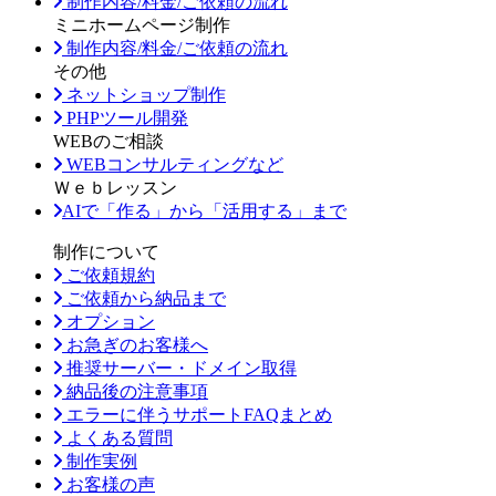
制作内容/料金/ご依頼の流れ
ミニホームページ制作
制作内容/料金/ご依頼の流れ
その他
ネットショップ制作
PHPツール開発
WEBのご相談
WEBコンサルティングなど
Ｗｅｂレッスン
AIで「作る」から「活用する」まで
制作について
ご依頼規約
ご依頼から納品まで
オプション
お急ぎのお客様へ
推奨サーバー・ドメイン取得
納品後の注意事項
エラーに伴うサポートFAQまとめ
よくある質問
制作実例
お客様の声