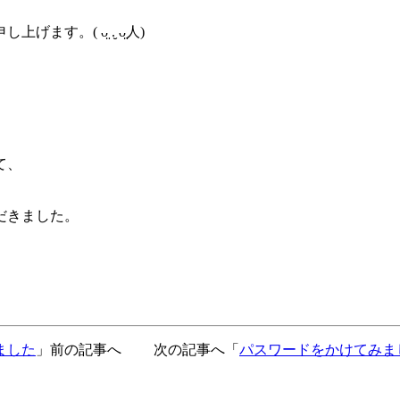
。( ᴗ̤ .̮ ᴗ̤人)
て、
だきました。
ました
」前の記事へ 次の記事へ「
パスワードをかけてみま