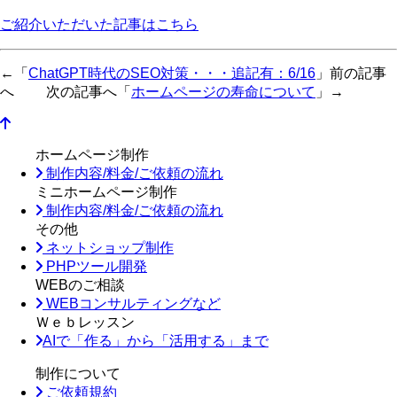
ご紹介いただいた記事はこちら
←「
ChatGPT時代のSEO対策・・・追記有：6/16
」前の記事
へ 次の記事へ「
ホームページの寿命について
」→
ホームページ制作
制作内容/料金/ご依頼の流れ
ミニホームページ制作
制作内容/料金/ご依頼の流れ
その他
ネットショップ制作
PHPツール開発
WEBのご相談
WEBコンサルティングなど
Ｗｅｂレッスン
AIで「作る」から「活用する」まで
制作について
ご依頼規約